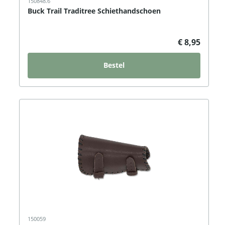
150848.6
Buck Trail Traditree Schiethandschoen
€ 8,95
Bestel
150059