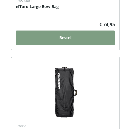
150594000
elToro Large Bow Bag
€ 74,95
Bestel
150465