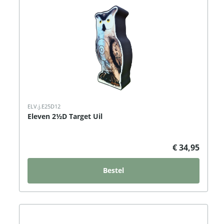
ELV.j.E25D12
Eleven 2½D Target Uil
€ 34,95
Bestel