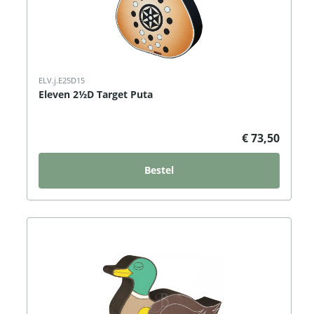
ELV.j.E25D15
Eleven 2½D Target Puta
€ 73,50
Bestel