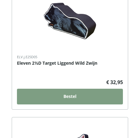
ELV.j.E25D05
Eleven 2½D Target Liggend Wild Zwijn
€ 32,95
Bestel