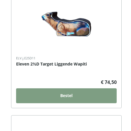
ELV.j.E25D11
Eleven 2½D Target Liggende Wapiti
€ 74,50
Bestel