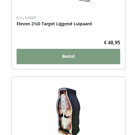
ELV.j.E25D07
Eleven 2½D Target Liggend Luipaard
€ 48,95
Bestel