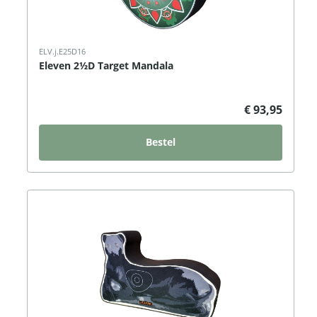
ELV.j.E25D16
Eleven 2½D Target Mandala
€ 93,95
Bestel