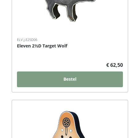
ELV.j.E25D06
Eleven 2½D Target Wolf
€ 62,50
Bestel