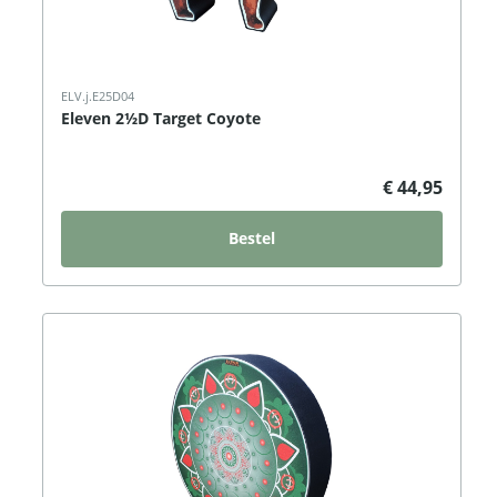
ELV.j.E25D04
Eleven 2½D Target Coyote
€ 44,95
Bestel