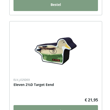
Bestel
ELV.j.E25D03
Eleven 2½D Target Eend
€ 21,95