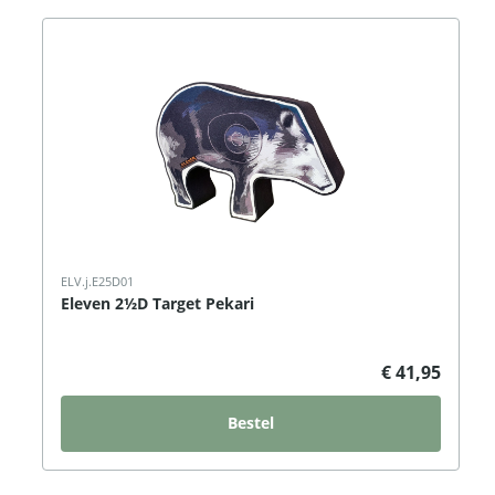
ELV.j.E25D01
Eleven 2½D Target Pekari
€ 41,95
Bestel