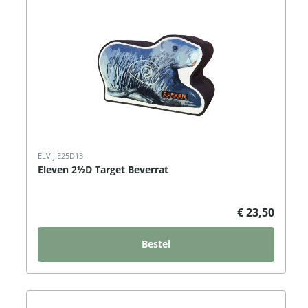
ELV.j.E25D13
Eleven 2½D Target Beverrat
€ 23,50
Bestel