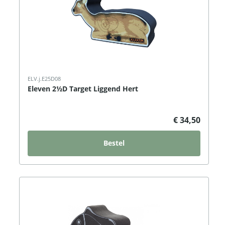
ELV.j.E25D08
Eleven 2½D Target Liggend Hert
€ 34,50
Bestel