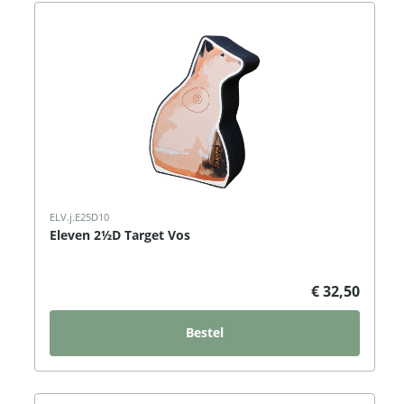
ELV.j.E25D10
Eleven 2½D Target Vos
€ 32,50
Bestel