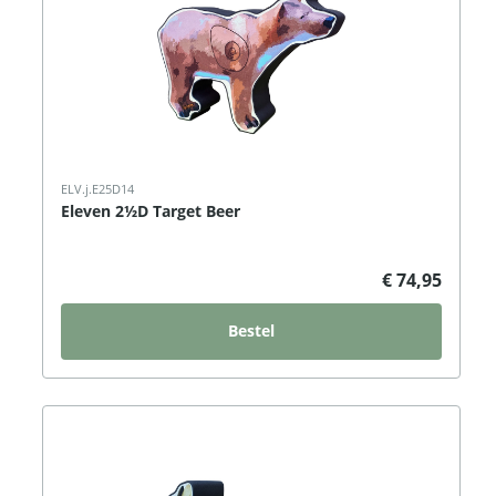
ELV.j.E25D14
Eleven 2½D Target Beer
€ 74,95
Bestel