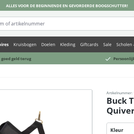
ALLES VOOR DE BEGINNENDE EN GEVORDERDE BOOGSCHUTTER!
ires
Kruisbogen
Doelen
Kleding
Giftcards
Sale
Scholen 
 goed geld terug
Persoonlij
Artikelnummer:
Buck T
Quive
Selecteer
Kleur