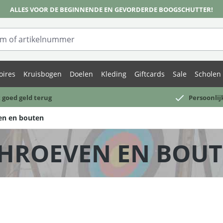
ALLES VOOR DE BEGINNENDE EN GEVORDERDE BOOGSCHUTTER!
oires
Kruisbogen
Doelen
Kleding
Giftcards
Sale
Scholen 
 goed geld terug
Persoonlij
en en bouten
HROEVEN EN BOU