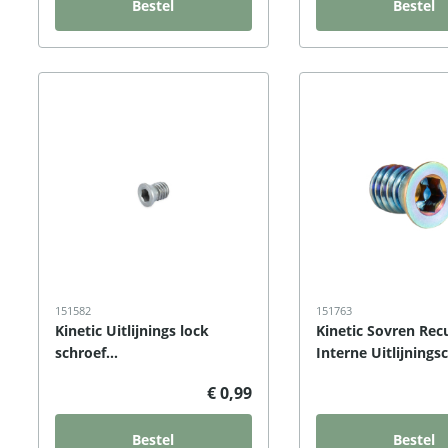
Bestel
Bestel
151582
151763
Kinetic Uitlijnings lock
Kinetic Sovren Rec
schroef
Interne Uitlijnings
Arios/Novius/Sovren
€ 0,99
Bestel
Bestel