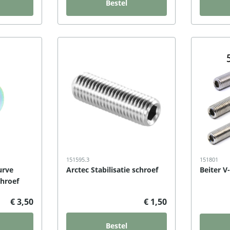
Bestel
151595.3
151801
urve
Arctec Stabilisatie schroef
Beiter V
chroef
€ 3,50
€ 1,50
Bestel