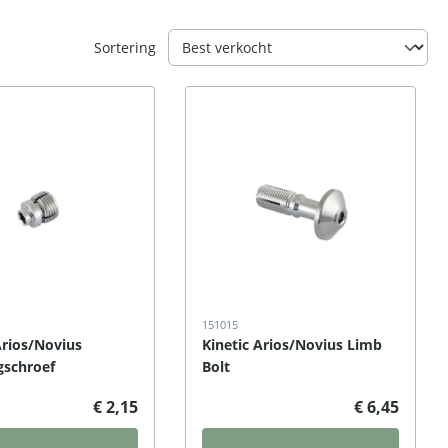
Sortering
151015
Arios/Novius
Kinetic Arios/Novius Limb
ngschroef
Bolt
€ 2,15
€ 6,45