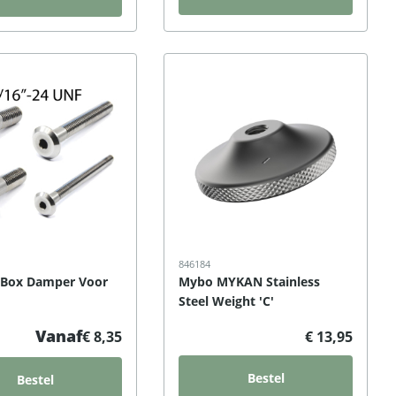
846184
V-Box Damper Voor
Mybo MYKAN Stainless
Steel Weight 'C'
Vanaf
€ 8,35
€ 13,95
Bestel
Bestel