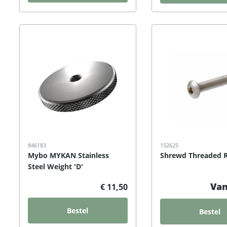
846183
152625
Mybo MYKAN Stainless
Shrewd Threaded 
Steel Weight 'D'
Van
€ 11,50
Bestel
Bestel