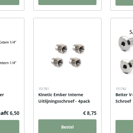
151761
151742
er
Kinetic Ember Interne
Beiter 
Uitlijningsschroef - 4pack
Schroef
af
€ 6,50
€ 8,75
Bestel