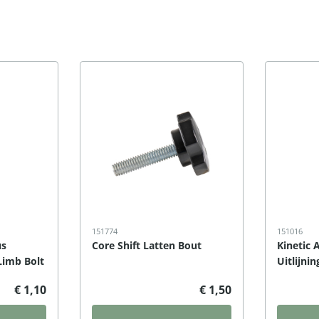
151774
151016
us
Core Shift Latten Bout
Kinetic 
Limb Bolt
Uitlijni
€ 1,10
€ 1,50