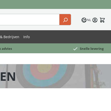
NL
& Bedrijven
Info
k advies
Snelle levering
TEN