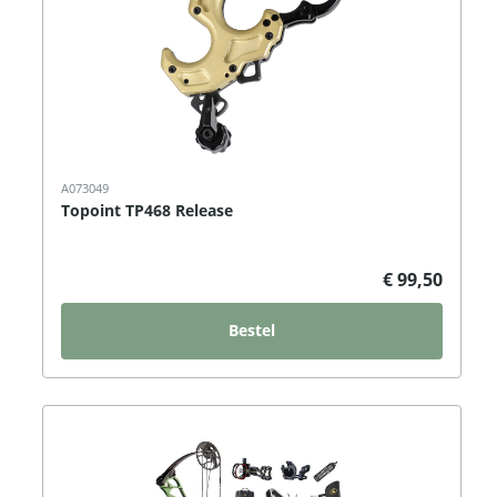
A073049
Topoint TP468 Release
€ 99,50
Bestel