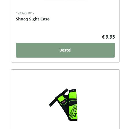
122390-1012
Shocq Sight Case
€ 9,95
Bestel