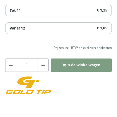
€ 1,25
Tot
11
€ 1,05
Vanaf
12
Prijzen incl. BTW en excl. verzendkosten
Producthoeveelheid: Voer de gewenste
In de winkelwagen