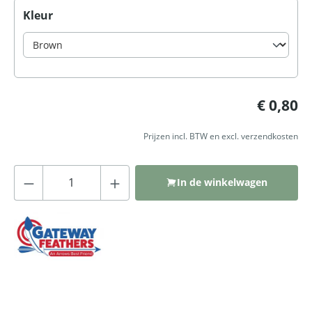
Selecteer
Kleur
Normale prijs:
€ 0,80
Prijzen incl. BTW en excl. verzendkosten
Producthoeveelheid: Voer de gewenste
In de winkelwagen