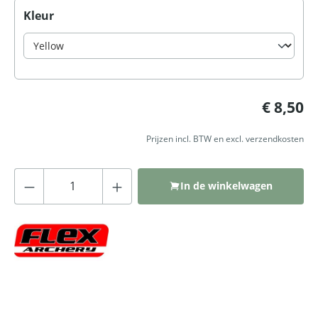
Selecteer
Kleur
Normale prijs:
€ 8,50
Prijzen incl. BTW en excl. verzendkosten
Producthoeveelheid: Voer de gewenste
In de winkelwagen