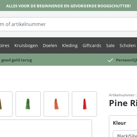
ALLES VOOR DE BEGINNENDE EN GEVORDERDE BOOGSCHUTTER!
oires
Kruisbogen
Doelen
Kleding
Giftcards
Sale
Scholen 
 goed geld terug
Persoonlij
Artikelnummer:
Pine R
Selecteer
Kleur