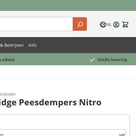
NL
& Bedrijven
Info
k advies
Snelle levering
210014001
idge Peesdempers Nitro