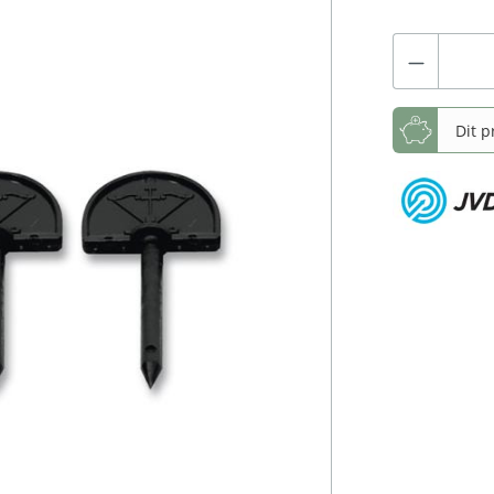
Dit p