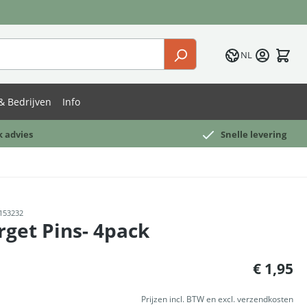
NL
& Bedrijven
Info
k advies
Snelle levering
153232
rget Pins- 4pack
:
€ 1,95
Prijzen incl. BTW en excl. verzendkosten