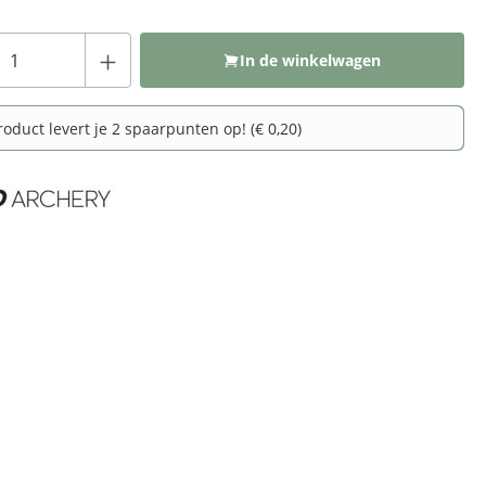
Producthoeveelheid: Voer de gewenste hoeveelh
In de winkelwagen
roduct levert je 2 spaarpunten op! (€ 0,20)