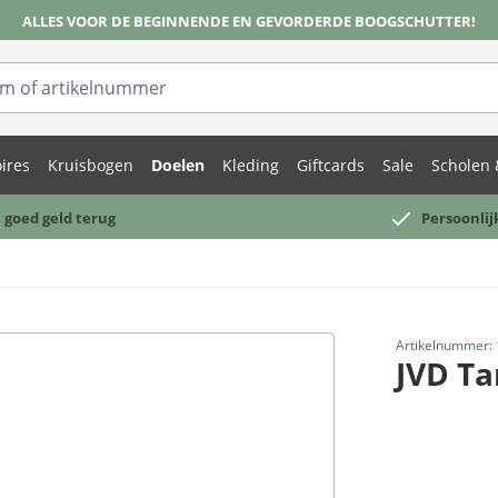
ALLES VOOR DE BEGINNENDE EN GEVORDERDE BOOGSCHUTTER!
ires
Kruisbogen
Doelen
Kleding
Giftcards
Sale
Scholen 
 goed geld terug
Persoonlij
Artikelnummer:
JVD Ta
Normale prijs