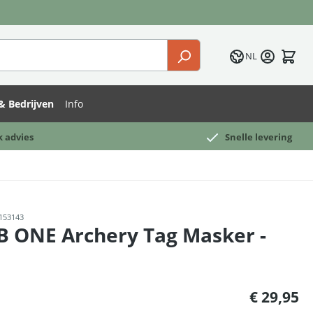
NL
& Bedrijven
Info
k advies
Snelle levering
153143
B ONE Archery Tag Masker -
:
€ 29,95