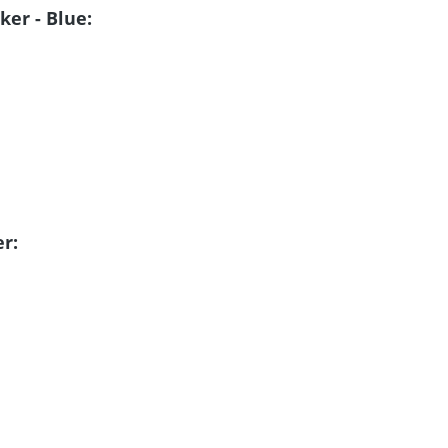
er - Blue:
r: