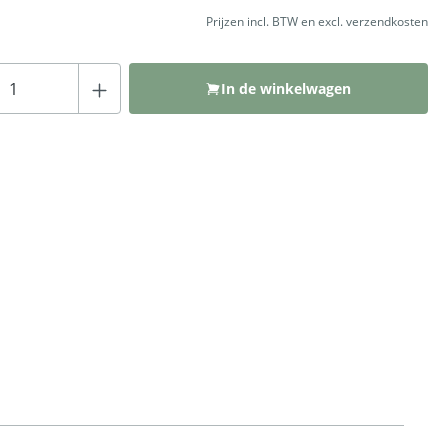
Prijzen incl. BTW en excl. verzendkosten
Producthoeveelheid: Voer de gewenste hoeveelh
In de winkelwagen