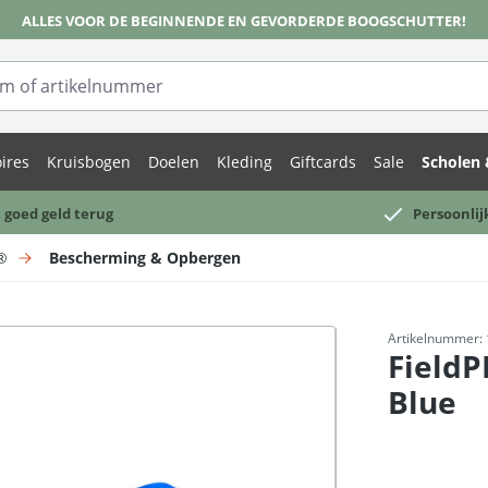
ALLES VOOR DE BEGINNENDE EN GEVORDERDE BOOGSCHUTTER!
ires
Kruisbogen
Doelen
Kleding
Giftcards
Sale
Scholen 
 goed geld terug
Persoonlij
g®
Bescherming & Opbergen
Artikelnummer:
FieldP
Blue
Normale prijs