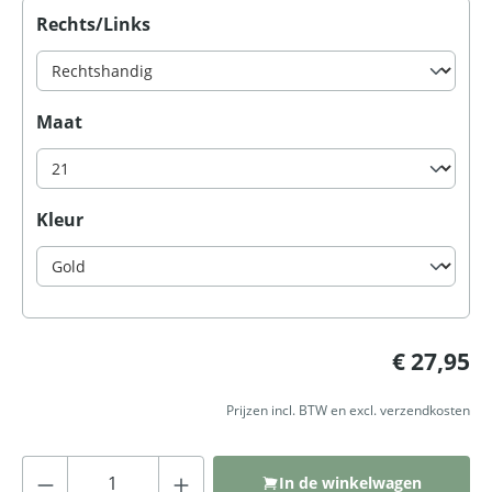
Selecteer
Rechts/Links
Selecteer
Maat
Selecteer
Kleur
Normale prijs:
€ 27,95
Prijzen incl. BTW en excl. verzendkosten
Producthoeveelheid: Voer de gewenste
In de winkelwagen