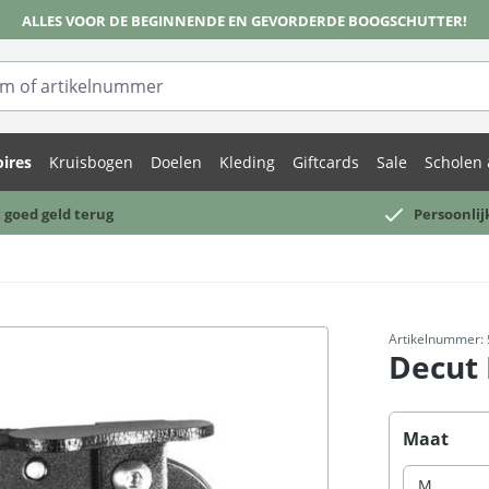
ALLES VOOR DE BEGINNENDE EN GEVORDERDE BOOGSCHUTTER!
ires
Kruisbogen
Doelen
Kleding
Giftcards
Sale
Scholen 
 goed geld terug
Persoonlij
Artikelnummer:
Decut 
Selecteer
Maat