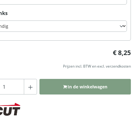
nks
:
€ 8,25
Prijzen incl. BTW en excl. verzendkosten
Producthoeveelheid: Voer de gewenste hoeveelh
In de winkelwagen