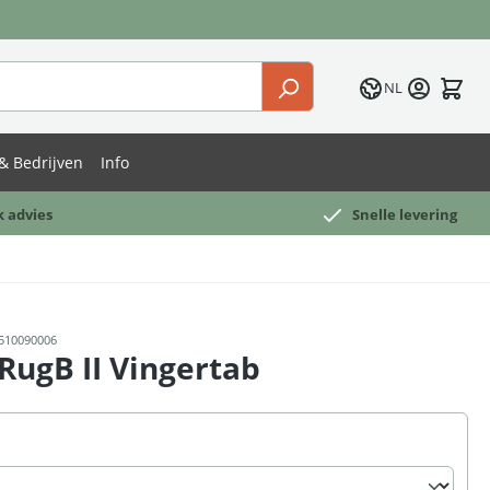
NL
& Bedrijven
Info
k advies
Snelle levering
510090006
RugB II Vingertab