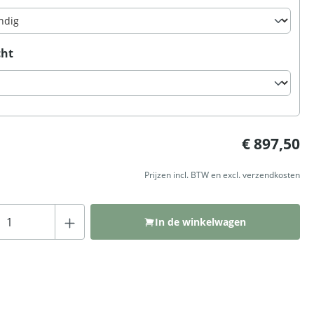
cht
:
€ 897,50
Prijzen incl. BTW en excl. verzendkosten
Producthoeveelheid: Voer de gewenste hoeveelh
In de winkelwagen