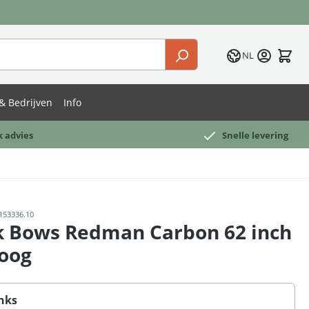
NL
& Bedrijven
Info
k advies
Snelle levering
153336.10
k Bows Redman Carbon 62 inch
oog
nks