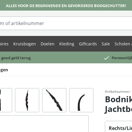
ALLES VOOR DE BEGINNENDE EN GEVORDERDE BOOGSCHUTTER!
oires
Kruisbogen
Doelen
Kleding
Giftcards
Sale
Scholen 
 goed geld terug
Persoonlij
ogen
Artikelnummer:
Bodni
Jachtb
Selecteer
Rechts/Li