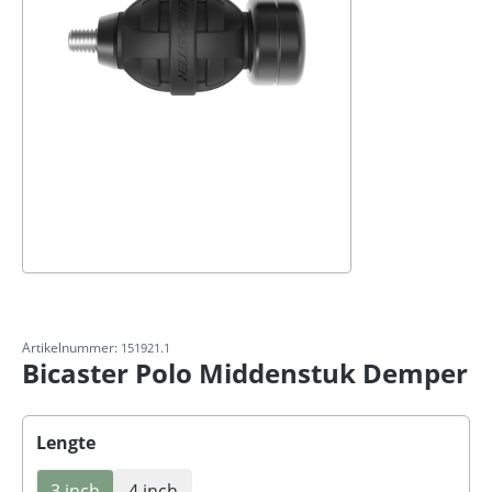
Artikelnummer:
151921.1
Bicaster Polo Middenstuk Demper
Selecteer
Lengte
3 inch
4 inch