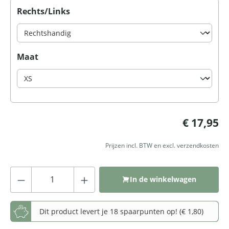
Selecteer
Rechts/Links
Selecteer
Maat
Normale prijs:
€ 17,95
Prijzen incl. BTW en excl. verzendkosten
Producthoeveelheid: Voer de gewenste
In de winkelwagen
Dit product levert je 18 spaarpunten op! (€ 1,80)